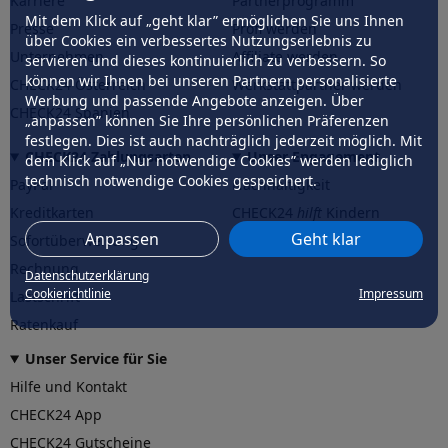
Karriere
Partnerprogramm
Mit dem Klick auf „geht klar” ermöglichen Sie uns Ihnen
Presse
Profi werden
über Cookies ein verbessertes Nutzungserlebnis zu
Unternehmen
Affiliate werden
servieren und dieses kontinuierlich zu verbessern. So
können wir Ihnen bei unseren Partnern personalisierte
CHECK24 Österreich
Werkstattpartner werden
Werbung und passende Angebote anzeigen. Über
CHECK24 Spanien
„anpassen” können Sie Ihre persönlichen Präferenzen
festlegen. Dies ist auch nachträglich jederzeit möglich. Mit
CHECK24 Zahlungsarten
Unser Engagement
dem Klick auf „Nur notwendige Cookies” werden lediglich
technisch notwendige Cookies gespeichert.
PayPal
Nachhaltigkeit
Kreditkarten
CHECK24
hilft
Kindern
Anpassen
Geht klar
Sofortüberweisung
CHECK24
hilft
der Natur
Rechnung
Datenschutzerklärung
Cookierichtlinie
Impressum
Lastschrift
Ratenkauf
Unser Service für Sie
Hilfe und Kontakt
CHECK24 App
CHECK24 Gutscheine