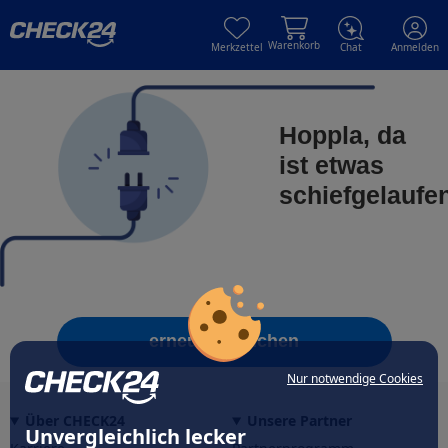
Skip to main content
Skip to main content
Warenkorb
Merkzettel
Chat
Anmelden
Hoppla, da
ist etwas
schiefgelaufe
erneut versuchen
Nur notwendige Cookies
Über CHECK24
Unsere Partner
Unvergleichlich lecker