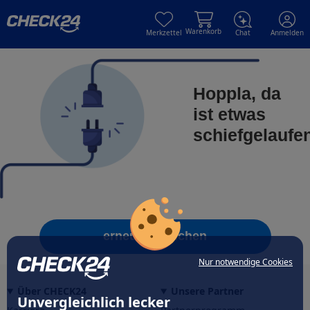
Skip to main content
Skip to main content
Warenkorb
Merkzettel
Chat
Anmelden
Hoppla, da
ist etwas
schiefgelaufe
erneut versuchen
Nur notwendige Cookies
Über CHECK24
Unsere Partner
Unvergleichlich lecker