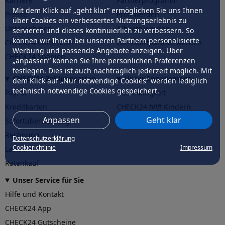
Karriere
Partnerprogramm
Mit dem Klick auf „geht klar” ermöglichen Sie uns Ihnen
Presse
Profi werden
über Cookies ein verbessertes Nutzungserlebnis zu
Unternehmen
Affiliate werden
servieren und dieses kontinuierlich zu verbessern. So
können wir Ihnen bei unseren Partnern personalisierte
CHECK24 Österreich
Werkstattpartner werden
Werbung und passende Angebote anzeigen. Über
CHECK24 Spanien
„anpassen” können Sie Ihre persönlichen Präferenzen
festlegen. Dies ist auch nachträglich jederzeit möglich. Mit
CHECK24 Zahlungsarten
Unser Engagement
dem Klick auf „Nur notwendige Cookies” werden lediglich
technisch notwendige Cookies gespeichert.
PayPal
Nachhaltigkeit
Kreditkarten
CHECK24
hilft
Kindern
Anpassen
Geht klar
Sofortüberweisung
CHECK24
hilft
der Natur
Rechnung
Datenschutzerklärung
Cookierichtlinie
Impressum
Lastschrift
Ratenkauf
Unser Service für Sie
Hilfe und Kontakt
CHECK24 App
CHECK24 Gutscheine