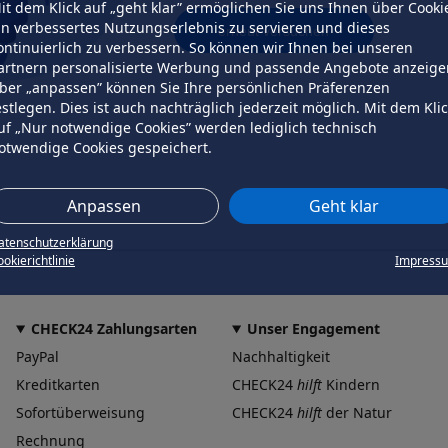
it dem Klick auf „geht klar” ermöglichen Sie uns Ihnen über Cooki
in verbessertes Nutzungserlebnis zu servieren und dieses
erneut versuchen
ontinuierlich zu verbessern. So können wir Ihnen bei unseren
artnern personalisierte Werbung und passende Angebote anzeige
ber „anpassen” können Sie Ihre persönlichen Präferenzen
estlegen. Dies ist auch nachträglich jederzeit möglich. Mit dem Kli
uf „Nur notwendige Cookies” werden lediglich technisch
otwendige Cookies gespeichert.
Anpassen
Geht klar
atenschutzerklärung
okierichtlinie
Impress
CHECK24 Zahlungsarten
Unser Engagement
PayPal
Nachhaltigkeit
Kreditkarten
CHECK24
hilft
Kindern
Sofortüberweisung
CHECK24
hilft
der Natur
Rechnung