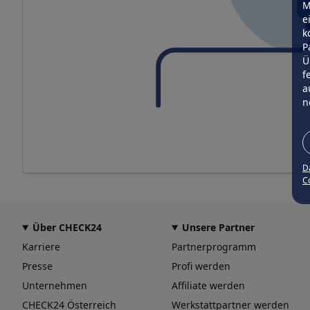
M
e
k
P
Ü
f
a
n
D
Co
Über CHECK24
Unsere Partner
Karriere
Partnerprogramm
Presse
Profi werden
Unternehmen
Affiliate werden
CHECK24 Österreich
Werkstattpartner werden