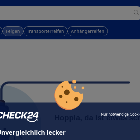
Felgen
Transporterreifen
Anhängerreifen
Nur notwendige Cooki
Hoppla, da ist etwas sc
nvergleichlich lecker