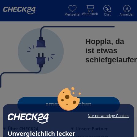
Skip to main content
Skip to main content
Warenkorb
Merkzettel
Chat
Anmelden
Hoppla, da
ist etwas
schiefgelaufe
erneut versuchen
Nur notwendige Cookies
Über CHECK24
Unsere Partner
Unvergleichlich lecker