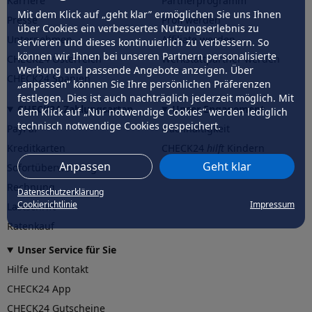
Karriere
Partnerprogramm
Mit dem Klick auf „geht klar” ermöglichen Sie uns Ihnen
Presse
Profi werden
über Cookies ein verbessertes Nutzungserlebnis zu
Unternehmen
Affiliate werden
servieren und dieses kontinuierlich zu verbessern. So
können wir Ihnen bei unseren Partnern personalisierte
CHECK24 Österreich
Werkstattpartner werden
Werbung und passende Angebote anzeigen. Über
CHECK24 Spanien
„anpassen” können Sie Ihre persönlichen Präferenzen
festlegen. Dies ist auch nachträglich jederzeit möglich. Mit
CHECK24 Zahlungsarten
Unser Engagement
dem Klick auf „Nur notwendige Cookies” werden lediglich
technisch notwendige Cookies gespeichert.
PayPal
Nachhaltigkeit
Kreditkarten
CHECK24
hilft
Kindern
Anpassen
Geht klar
Sofortüberweisung
CHECK24
hilft
der Natur
Rechnung
Datenschutzerklärung
Cookierichtlinie
Impressum
Lastschrift
Ratenkauf
Unser Service für Sie
Hilfe und Kontakt
CHECK24 App
CHECK24 Gutscheine