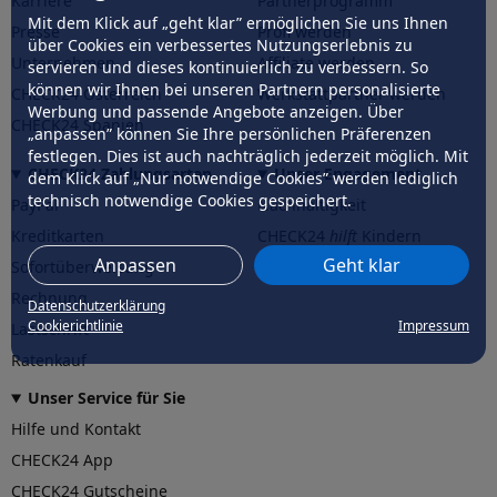
Karriere
Partnerprogramm
Mit dem Klick auf „geht klar” ermöglichen Sie uns Ihnen
Presse
Profi werden
über Cookies ein verbessertes Nutzungserlebnis zu
Unternehmen
Affiliate werden
servieren und dieses kontinuierlich zu verbessern. So
können wir Ihnen bei unseren Partnern personalisierte
CHECK24 Österreich
Werkstattpartner werden
Werbung und passende Angebote anzeigen. Über
CHECK24 Spanien
„anpassen” können Sie Ihre persönlichen Präferenzen
festlegen. Dies ist auch nachträglich jederzeit möglich. Mit
CHECK24 Zahlungsarten
Unser Engagement
dem Klick auf „Nur notwendige Cookies” werden lediglich
technisch notwendige Cookies gespeichert.
PayPal
Nachhaltigkeit
Kreditkarten
CHECK24
hilft
Kindern
Anpassen
Geht klar
Sofortüberweisung
CHECK24
hilft
der Natur
Rechnung
Datenschutzerklärung
Cookierichtlinie
Impressum
Lastschrift
Ratenkauf
Unser Service für Sie
Hilfe und Kontakt
CHECK24 App
CHECK24 Gutscheine