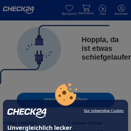
Skip to main content
Skip to main content
Warenkorb
Merkzettel
Chat
Anmelden
Hoppla, da
ist etwas
schiefgelaufe
erneut versuchen
Nur notwendige Cookies
Über CHECK24
Unsere Partner
Unvergleichlich lecker