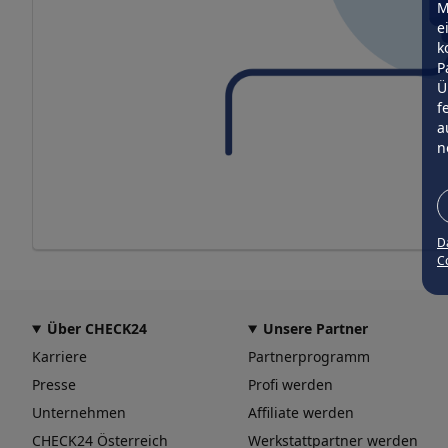
M
e
k
P
Ü
f
a
n
D
Co
Über CHECK24
Unsere Partner
Karriere
Partnerprogramm
Presse
Profi werden
Unternehmen
Affiliate werden
CHECK24 Österreich
Werkstattpartner werden