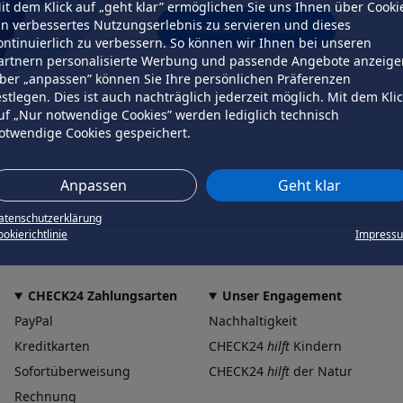
it dem Klick auf „geht klar” ermöglichen Sie uns Ihnen über Cooki
in verbessertes Nutzungserlebnis zu servieren und dieses
erneut versuchen
ontinuierlich zu verbessern. So können wir Ihnen bei unseren
artnern personalisierte Werbung und passende Angebote anzeige
ber „anpassen” können Sie Ihre persönlichen Präferenzen
estlegen. Dies ist auch nachträglich jederzeit möglich. Mit dem Kli
uf „Nur notwendige Cookies” werden lediglich technisch
otwendige Cookies gespeichert.
Anpassen
Geht klar
atenschutzerklärung
okierichtlinie
Impress
CHECK24 Zahlungsarten
Unser Engagement
PayPal
Nachhaltigkeit
Kreditkarten
CHECK24
hilft
Kindern
Sofortüberweisung
CHECK24
hilft
der Natur
Rechnung