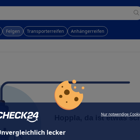
Felgen
Transporterreifen
Anhängerreifen
Nur notwendige Cooki
Hoppla, da ist etwas sc
nvergleichlich lecker