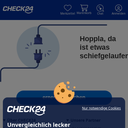
Skip to main content
Skip to main content
Warenkorb
Merkzettel
Chat
Anmelden
Hoppla, da
ist etwas
schiefgelaufe
erneut versuchen
Nur notwendige Cookies
Über CHECK24
Unsere Partner
Unvergleichlich lecker