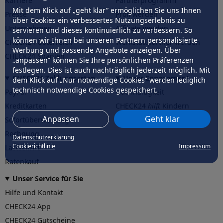
Karriere
Partnerprogramm
Mit dem Klick auf „geht klar” ermöglichen Sie uns Ihnen
Presse
Profi werden
über Cookies ein verbessertes Nutzungserlebnis zu
Unternehmen
Affiliate werden
servieren und dieses kontinuierlich zu verbessern. So
können wir Ihnen bei unseren Partnern personalisierte
CHECK24 Österreich
Werkstattpartner werden
Werbung und passende Angebote anzeigen. Über
CHECK24 Spanien
„anpassen” können Sie Ihre persönlichen Präferenzen
festlegen. Dies ist auch nachträglich jederzeit möglich. Mit
CHECK24 Zahlungsarten
Unser Engagement
dem Klick auf „Nur notwendige Cookies” werden lediglich
technisch notwendige Cookies gespeichert.
PayPal
Nachhaltigkeit
Kreditkarten
CHECK24
hilft
Kindern
Anpassen
Geht klar
Sofortüberweisung
CHECK24
hilft
der Natur
Rechnung
Datenschutzerklärung
Cookierichtlinie
Impressum
Lastschrift
Ratenkauf
Unser Service für Sie
Hilfe und Kontakt
CHECK24 App
CHECK24 Gutscheine