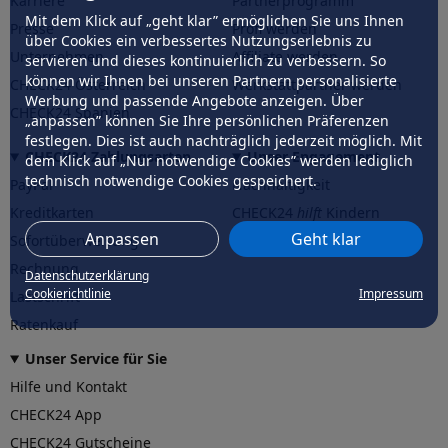
Karriere
Partnerprogramm
Mit dem Klick auf „geht klar” ermöglichen Sie uns Ihnen
Presse
Profi werden
über Cookies ein verbessertes Nutzungserlebnis zu
Unternehmen
Affiliate werden
servieren und dieses kontinuierlich zu verbessern. So
können wir Ihnen bei unseren Partnern personalisierte
CHECK24 Österreich
Werkstattpartner werden
Werbung und passende Angebote anzeigen. Über
CHECK24 Spanien
„anpassen” können Sie Ihre persönlichen Präferenzen
festlegen. Dies ist auch nachträglich jederzeit möglich. Mit
CHECK24 Zahlungsarten
Unser Engagement
dem Klick auf „Nur notwendige Cookies” werden lediglich
technisch notwendige Cookies gespeichert.
PayPal
Nachhaltigkeit
Kreditkarten
CHECK24
hilft
Kindern
Anpassen
Geht klar
Sofortüberweisung
CHECK24
hilft
der Natur
Rechnung
Datenschutzerklärung
Cookierichtlinie
Impressum
Lastschrift
Ratenkauf
Unser Service für Sie
Hilfe und Kontakt
CHECK24 App
CHECK24 Gutscheine