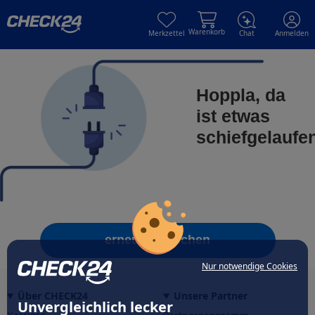
Skip to main content
Skip to main content
Warenkorb
Merkzettel
Chat
Anmelden
Hoppla, da
ist etwas
schiefgelaufe
erneut versuchen
Nur notwendige Cookies
Über CHECK24
Unsere Partner
Unvergleichlich lecker