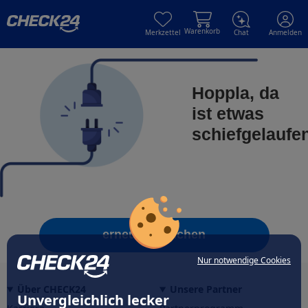
Skip to main content
Skip to main content
Warenkorb
Merkzettel
Chat
Anmelden
Hoppla, da
ist etwas
schiefgelaufe
erneut versuchen
Nur notwendige Cookies
Über CHECK24
Unsere Partner
Unvergleichlich lecker