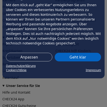
Karriere
Partnerprogramm
Mit dem Klick auf „geht klar” ermöglichen Sie uns Ihnen
Presse
Profi werden
über Cookies ein verbessertes Nutzungserlebnis zu
Unternehmen
Affiliate werden
servieren und dieses kontinuierlich zu verbessern. So
können wir Ihnen bei unseren Partnern personalisierte
CHECK24 Österreich
Werkstattpartner werden
Werbung und passende Angebote anzeigen. Über
CHECK24 Spanien
„anpassen” können Sie Ihre persönlichen Präferenzen
festlegen. Dies ist auch nachträglich jederzeit möglich. Mit
CHECK24 Zahlungsarten
Unser Engagement
dem Klick auf „Nur notwendige Cookies” werden lediglich
technisch notwendige Cookies gespeichert.
PayPal
Nachhaltigkeit
Kreditkarten
CHECK24
hilft
Kindern
Anpassen
Geht klar
Sofortüberweisung
CHECK24
hilft
der Natur
Rechnung
Datenschutzerklärung
Cookierichtlinie
Impressum
Lastschrift
Ratenkauf
Unser Service für Sie
Hilfe und Kontakt
CHECK24 App
CHECK24 Gutscheine