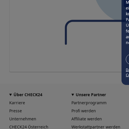
M
e
k
P
Ü
f
a
n
D
Co
Über CHECK24
Unsere Partner
Karriere
Partnerprogramm
Presse
Profi werden
Unternehmen
Affiliate werden
CHECK24 Österreich
Werkstattpartner werden