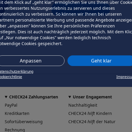
it dem Klick auf „geht klar” ermöglichen Sie uns Ihnen über Cooki
in verbessertes Nutzungserlebnis zu servieren und dieses
erneut versuchen
ontinuierlich zu verbessern. So können wir Ihnen bei unseren
artnern personalisierte Werbung und passende Angebote anzeige
ber „anpassen” können Sie Ihre persönlichen Präferenzen
estlegen. Dies ist auch nachträglich jederzeit möglich. Mit dem Kli
uf „Nur notwendige Cookies” werden lediglich technisch
otwendige Cookies gespeichert.
Anpassen
Geht klar
atenschutzerklärung
okierichtlinie
Impress
CHECK24 Zahlungsarten
Unser Engagement
PayPal
Nachhaltigkeit
Kreditkarten
CHECK24
hilft
Kindern
Sofortüberweisung
CHECK24
hilft
der Natur
Rechnung