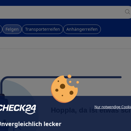
Felgen
Transporterreifen
Anhängerreifen
Nur notwendige Cooki
Hoppla, da ist etwas sc
nvergleichlich lecker