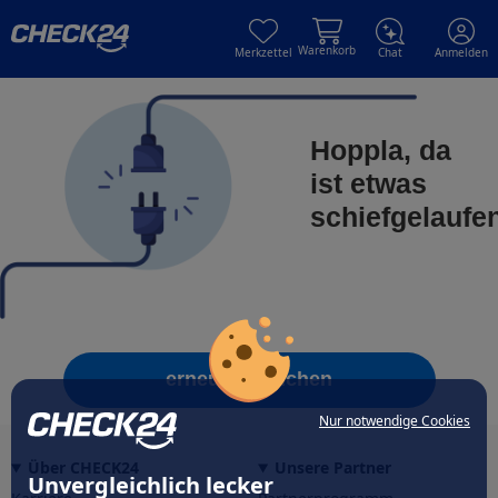
Skip to main content
Skip to main content
Warenkorb
Merkzettel
Chat
Anmelden
Hoppla, da
ist etwas
schiefgelaufe
erneut versuchen
Nur notwendige Cookies
Über CHECK24
Unsere Partner
Unvergleichlich lecker