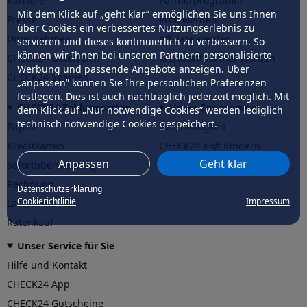
Karriere
Partnerprogramm
Mit dem Klick auf „geht klar” ermöglichen Sie uns Ihnen
Presse
Profi werden
über Cookies ein verbessertes Nutzungserlebnis zu
Unternehmen
Affiliate werden
servieren und dieses kontinuierlich zu verbessern. So
können wir Ihnen bei unseren Partnern personalisierte
CHECK24 Österreich
Werkstattpartner werden
Werbung und passende Angebote anzeigen. Über
CHECK24 Spanien
„anpassen” können Sie Ihre persönlichen Präferenzen
festlegen. Dies ist auch nachträglich jederzeit möglich. Mit
CHECK24 Zahlungsarten
Unser Engagement
dem Klick auf „Nur notwendige Cookies” werden lediglich
technisch notwendige Cookies gespeichert.
PayPal
Nachhaltigkeit
Kreditkarten
CHECK24
hilft
Kindern
Anpassen
Geht klar
Sofortüberweisung
CHECK24
hilft
der Natur
Rechnung
Datenschutzerklärung
Cookierichtlinie
Impressum
Lastschrift
Ratenkauf
Unser Service für Sie
Hilfe und Kontakt
CHECK24 App
CHECK24 Gutscheine