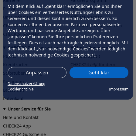
Karriere
Partnerprogramm
Mit dem Klick auf „geht klar” ermöglichen Sie uns Ihnen
Presse
Profi werden
über Cookies ein verbessertes Nutzungserlebnis zu
Unternehmen
Affiliate werden
servieren und dieses kontinuierlich zu verbessern. So
können wir Ihnen bei unseren Partnern personalisierte
CHECK24 Österreich
Werkstattpartner werden
Werbung und passende Angebote anzeigen. Über
CHECK24 Spanien
„anpassen” können Sie Ihre persönlichen Präferenzen
festlegen. Dies ist auch nachträglich jederzeit möglich. Mit
CHECK24 Zahlungsarten
Unser Engagement
dem Klick auf „Nur notwendige Cookies” werden lediglich
technisch notwendige Cookies gespeichert.
PayPal
Nachhaltigkeit
Kreditkarten
CHECK24
hilft
Kindern
Anpassen
Geht klar
Sofortüberweisung
CHECK24
hilft
der Natur
Rechnung
Datenschutzerklärung
Cookierichtlinie
Impressum
Lastschrift
Ratenkauf
Unser Service für Sie
Hilfe und Kontakt
CHECK24 App
CHECK24 Gutscheine