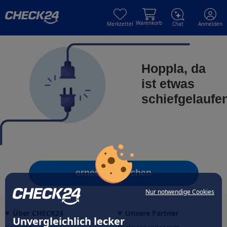
Skip to main content
Skip to main content
Warenkorb
Merkzettel
Chat
Anmelden
Hoppla, da
ist etwas
schiefgelaufe
erneut versuchen
Nur notwendige Cookies
Über CHECK24
Unsere Partner
Unvergleichlich lecker