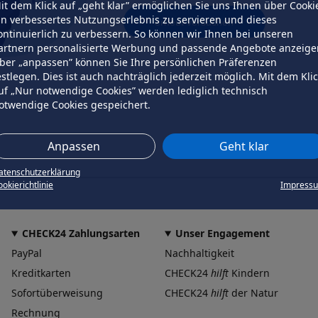
it dem Klick auf „geht klar” ermöglichen Sie uns Ihnen über Cooki
in verbessertes Nutzungserlebnis zu servieren und dieses
erneut versuchen
ontinuierlich zu verbessern. So können wir Ihnen bei unseren
artnern personalisierte Werbung und passende Angebote anzeige
ber „anpassen” können Sie Ihre persönlichen Präferenzen
estlegen. Dies ist auch nachträglich jederzeit möglich. Mit dem Kli
uf „Nur notwendige Cookies” werden lediglich technisch
otwendige Cookies gespeichert.
Anpassen
Geht klar
atenschutzerklärung
okierichtlinie
Impress
CHECK24 Zahlungsarten
Unser Engagement
PayPal
Nachhaltigkeit
Kreditkarten
CHECK24
hilft
Kindern
Sofortüberweisung
CHECK24
hilft
der Natur
Rechnung