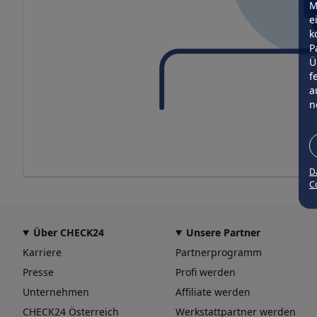
M
e
k
P
Ü
f
a
n
D
Co
Über CHECK24
Unsere Partner
Karriere
Partnerprogramm
Presse
Profi werden
Unternehmen
Affiliate werden
CHECK24 Österreich
Werkstattpartner werden