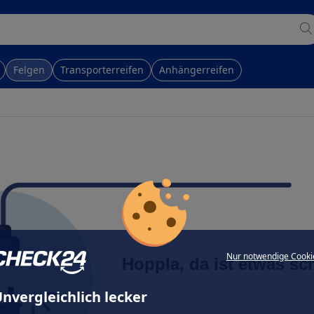
Felgen
Transporterreifen
Anhängerreifen
Nur notwendige Cooki
Hoppla, da ist etwas sc
nvergleichlich lecker