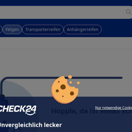
Felgen
Transporterreifen
Anhängerreifen
Nur notwendige Cooki
Hoppla, da ist etwas sc
nvergleichlich lecker