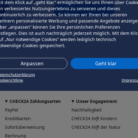
it dem Klick auf „geht klar” ermöglichen Sie uns Ihnen über Cooki
in verbessertes Nutzungserlebnis zu servieren und dieses
erneut versuchen
ontinuierlich zu verbessern. So können wir Ihnen bei unseren
artnern personalisierte Werbung und passende Angebote anzeige
ber „anpassen” können Sie Ihre persönlichen Präferenzen
estlegen. Dies ist auch nachträglich jederzeit möglich. Mit dem Kli
uf „Nur notwendige Cookies” werden lediglich technisch
otwendige Cookies gespeichert.
Anpassen
Geht klar
atenschutzerklärung
okierichtlinie
Impress
CHECK24 Zahlungsarten
Unser Engagement
PayPal
Nachhaltigkeit
Kreditkarten
CHECK24
hilft
Kindern
Sofortüberweisung
CHECK24
hilft
der Natur
Rechnung