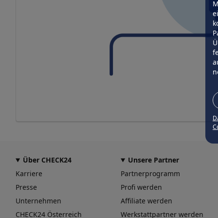
M
e
k
P
Ü
f
a
n
D
Co
Über CHECK24
Unsere Partner
Karriere
Partnerprogramm
Presse
Profi werden
Unternehmen
Affiliate werden
CHECK24 Österreich
Werkstattpartner werden