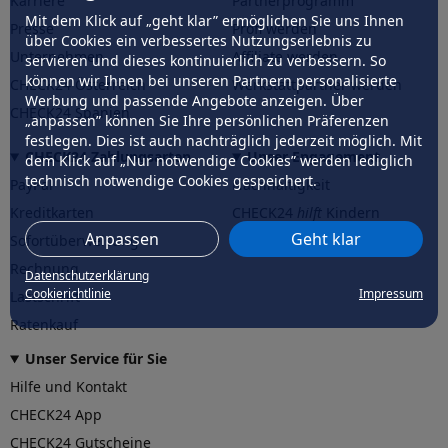
Karriere
Partnerprogramm
Mit dem Klick auf „geht klar” ermöglichen Sie uns Ihnen
Presse
Profi werden
über Cookies ein verbessertes Nutzungserlebnis zu
Unternehmen
Affiliate werden
servieren und dieses kontinuierlich zu verbessern. So
können wir Ihnen bei unseren Partnern personalisierte
CHECK24 Österreich
Werkstattpartner werden
Werbung und passende Angebote anzeigen. Über
CHECK24 Spanien
„anpassen” können Sie Ihre persönlichen Präferenzen
festlegen. Dies ist auch nachträglich jederzeit möglich. Mit
CHECK24 Zahlungsarten
Unser Engagement
dem Klick auf „Nur notwendige Cookies” werden lediglich
technisch notwendige Cookies gespeichert.
PayPal
Nachhaltigkeit
Kreditkarten
CHECK24
hilft
Kindern
Anpassen
Geht klar
Sofortüberweisung
CHECK24
hilft
der Natur
Rechnung
Datenschutzerklärung
Cookierichtlinie
Impressum
Lastschrift
Ratenkauf
Unser Service für Sie
Hilfe und Kontakt
CHECK24 App
CHECK24 Gutscheine