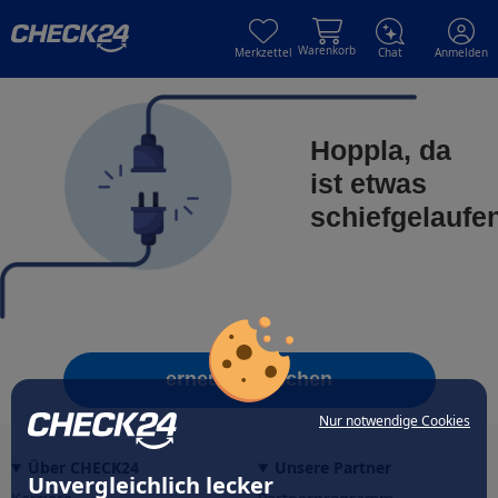
Skip to main content
Skip to main content
Warenkorb
Merkzettel
Chat
Anmelden
Hoppla, da
ist etwas
schiefgelaufe
erneut versuchen
Nur notwendige Cookies
Über CHECK24
Unsere Partner
Unvergleichlich lecker