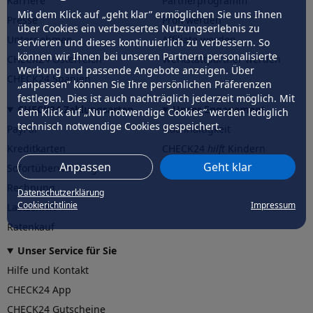
Karriere
Partnerprogramm
Mit dem Klick auf „geht klar” ermöglichen Sie uns Ihnen
Presse
Profi werden
über Cookies ein verbessertes Nutzungserlebnis zu
Unternehmen
Affiliate werden
servieren und dieses kontinuierlich zu verbessern. So
können wir Ihnen bei unseren Partnern personalisierte
CHECK24 Österreich
Werkstattpartner werden
Werbung und passende Angebote anzeigen. Über
CHECK24 Spanien
„anpassen” können Sie Ihre persönlichen Präferenzen
festlegen. Dies ist auch nachträglich jederzeit möglich. Mit
CHECK24 Zahlungsarten
Unser Engagement
dem Klick auf „Nur notwendige Cookies” werden lediglich
technisch notwendige Cookies gespeichert.
PayPal
Nachhaltigkeit
Kreditkarten
CHECK24
hilft
Kindern
Anpassen
Geht klar
Sofortüberweisung
CHECK24
hilft
der Natur
Rechnung
Datenschutzerklärung
Cookierichtlinie
Impressum
Lastschrift
Ratenkauf
Unser Service für Sie
Hilfe und Kontakt
CHECK24 App
CHECK24 Gutscheine