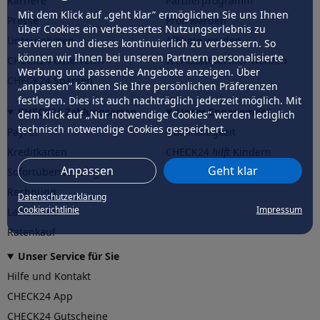
Karriere
Partnerprogramm
Mit dem Klick auf „geht klar” ermöglichen Sie uns Ihnen
Presse
Profi werden
über Cookies ein verbessertes Nutzungserlebnis zu
Unternehmen
Affiliate werden
servieren und dieses kontinuierlich zu verbessern. So
können wir Ihnen bei unseren Partnern personalisierte
CHECK24 Österreich
Werkstattpartner werden
Werbung und passende Angebote anzeigen. Über
CHECK24 Spanien
„anpassen” können Sie Ihre persönlichen Präferenzen
festlegen. Dies ist auch nachträglich jederzeit möglich. Mit
CHECK24 Zahlungsarten
Unser Engagement
dem Klick auf „Nur notwendige Cookies” werden lediglich
technisch notwendige Cookies gespeichert.
PayPal
Nachhaltigkeit
Kreditkarten
CHECK24
hilft
Kindern
Anpassen
Geht klar
Sofortüberweisung
CHECK24
hilft
der Natur
Rechnung
Datenschutzerklärung
Cookierichtlinie
Impressum
Lastschrift
Ratenkauf
Unser Service für Sie
Hilfe und Kontakt
CHECK24 App
CHECK24 Gutscheine