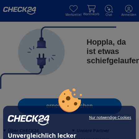
Skip to main content
Skip to main content
Warenkorb
Merkzettel
Chat
Anmelden
Hoppla, da
ist etwas
schiefgelaufe
erneut versuchen
Nur notwendige Cookies
Über CHECK24
Unsere Partner
Unvergleichlich lecker