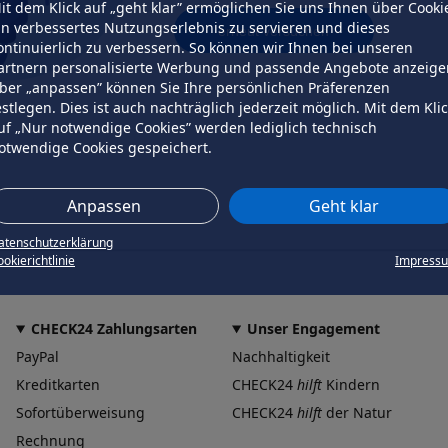
it dem Klick auf „geht klar” ermöglichen Sie uns Ihnen über Cooki
in verbessertes Nutzungserlebnis zu servieren und dieses
erneut versuchen
ontinuierlich zu verbessern. So können wir Ihnen bei unseren
artnern personalisierte Werbung und passende Angebote anzeige
ber „anpassen” können Sie Ihre persönlichen Präferenzen
estlegen. Dies ist auch nachträglich jederzeit möglich. Mit dem Kli
uf „Nur notwendige Cookies” werden lediglich technisch
otwendige Cookies gespeichert.
Anpassen
Geht klar
atenschutzerklärung
okierichtlinie
Impress
CHECK24 Zahlungsarten
Unser Engagement
PayPal
Nachhaltigkeit
Kreditkarten
CHECK24
hilft
Kindern
Sofortüberweisung
CHECK24
hilft
der Natur
Rechnung