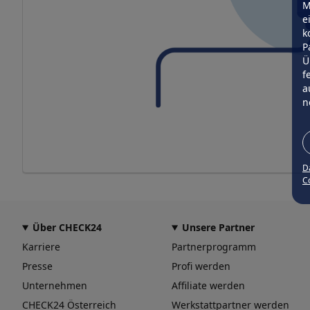
M
e
k
P
Ü
f
a
n
D
Co
Über CHECK24
Unsere Partner
Karriere
Partnerprogramm
Presse
Profi werden
Unternehmen
Affiliate werden
CHECK24 Österreich
Werkstattpartner werden