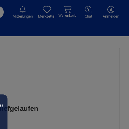
Warenkorb
Mitteilungen
Merkzettel
Chat
Anmelden
es
hiefgelaufen