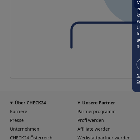
M
e
k
P
Ü
f
a
n
D
Co
Über CHECK24
Unsere Partner
Karriere
Partnerprogramm
Presse
Profi werden
Unternehmen
Affiliate werden
CHECK24 Österreich
Werkstattpartner werden