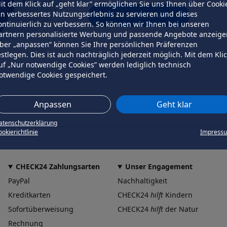
it dem Klick auf „geht klar” ermöglichen Sie uns Ihnen über Cooki
in verbessertes Nutzungserlebnis zu servieren und dieses
erneut versuchen
ontinuierlich zu verbessern. So können wir Ihnen bei unseren
artnern personalisierte Werbung und passende Angebote anzeige
ber „anpassen” können Sie Ihre persönlichen Präferenzen
estlegen. Dies ist auch nachträglich jederzeit möglich. Mit dem Kli
uf „Nur notwendige Cookies” werden lediglich technisch
otwendige Cookies gespeichert.
Anpassen
Geht klar
atenschutzerklärung
okierichtlinie
Impress
CHECK24 Zahlungsarten
Unser Engagement
PayPal
Nachhaltigkeit
Kreditkarten
CHECK24
hilft
Kindern
Sofortüberweisung
CHECK24
hilft
der Natur
Rechnung