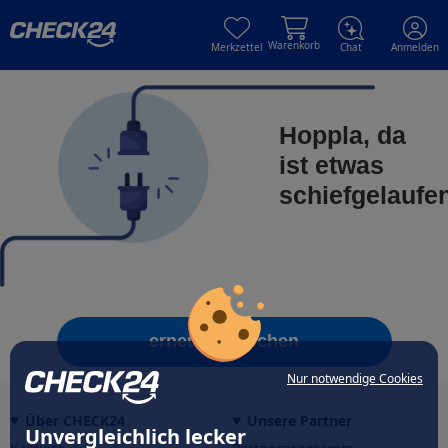
Skip to main content
Skip to main content
Warenkorb
Merkzettel
Chat
Anmelden
Hoppla, da
ist etwas
schiefgelaufe
erneut versuchen
Nur notwendige Cookies
Über CHECK24
Unsere Partner
Unvergleichlich lecker