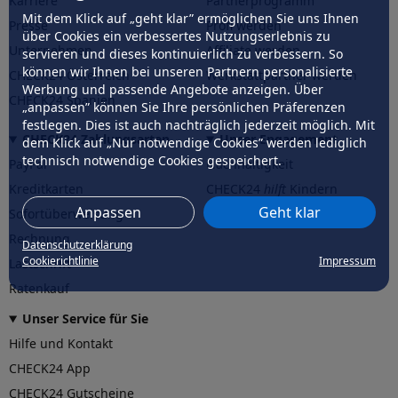
Karriere
Partnerprogramm
Mit dem Klick auf „geht klar” ermöglichen Sie uns Ihnen
Presse
Profi werden
über Cookies ein verbessertes Nutzungserlebnis zu
Unternehmen
Affiliate werden
servieren und dieses kontinuierlich zu verbessern. So
können wir Ihnen bei unseren Partnern personalisierte
CHECK24 Österreich
Werkstattpartner werden
Werbung und passende Angebote anzeigen. Über
CHECK24 Spanien
„anpassen” können Sie Ihre persönlichen Präferenzen
festlegen. Dies ist auch nachträglich jederzeit möglich. Mit
CHECK24 Zahlungsarten
Unser Engagement
dem Klick auf „Nur notwendige Cookies” werden lediglich
technisch notwendige Cookies gespeichert.
PayPal
Nachhaltigkeit
Kreditkarten
CHECK24
hilft
Kindern
Anpassen
Geht klar
Sofortüberweisung
CHECK24
hilft
der Natur
Rechnung
Datenschutzerklärung
Cookierichtlinie
Impressum
Lastschrift
Ratenkauf
Unser Service für Sie
Hilfe und Kontakt
CHECK24 App
CHECK24 Gutscheine