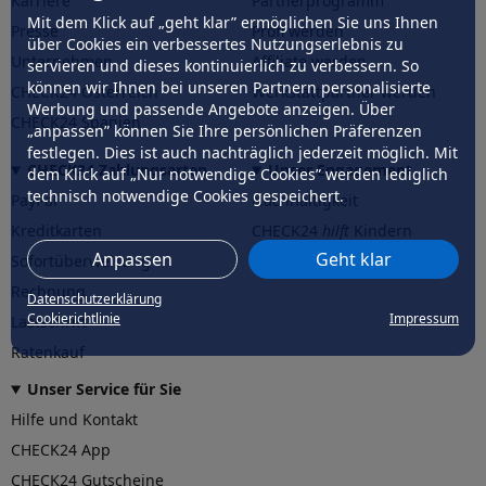
Karriere
Partnerprogramm
Mit dem Klick auf „geht klar” ermöglichen Sie uns Ihnen
Presse
Profi werden
über Cookies ein verbessertes Nutzungserlebnis zu
Unternehmen
Affiliate werden
servieren und dieses kontinuierlich zu verbessern. So
können wir Ihnen bei unseren Partnern personalisierte
CHECK24 Österreich
Werkstattpartner werden
Werbung und passende Angebote anzeigen. Über
CHECK24 Spanien
„anpassen” können Sie Ihre persönlichen Präferenzen
festlegen. Dies ist auch nachträglich jederzeit möglich. Mit
CHECK24 Zahlungsarten
Unser Engagement
dem Klick auf „Nur notwendige Cookies” werden lediglich
technisch notwendige Cookies gespeichert.
PayPal
Nachhaltigkeit
Kreditkarten
CHECK24
hilft
Kindern
Anpassen
Geht klar
Sofortüberweisung
CHECK24
hilft
der Natur
Rechnung
Datenschutzerklärung
Cookierichtlinie
Impressum
Lastschrift
Ratenkauf
Unser Service für Sie
Hilfe und Kontakt
CHECK24 App
CHECK24 Gutscheine