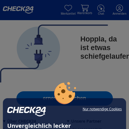
Skip to main content
Skip to main content
Warenkorb
Merkzettel
Chat
Anmelden
Hoppla, da
ist etwas
schiefgelaufe
erneut versuchen
Nur notwendige Cookies
Über CHECK24
Unsere Partner
Unvergleichlich lecker