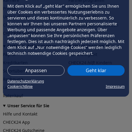
Karriere
Partnerprogramm
Mit dem Klick auf „geht klar” ermöglichen Sie uns Ihnen
Presse
Profi werden
über Cookies ein verbessertes Nutzungserlebnis zu
Unternehmen
Affiliate werden
servieren und dieses kontinuierlich zu verbessern. So
können wir Ihnen bei unseren Partnern personalisierte
CHECK24 Österreich
Werkstattpartner werden
Werbung und passende Angebote anzeigen. Über
CHECK24 Spanien
„anpassen” können Sie Ihre persönlichen Präferenzen
festlegen. Dies ist auch nachträglich jederzeit möglich. Mit
CHECK24 Zahlungsarten
Unser Engagement
dem Klick auf „Nur notwendige Cookies” werden lediglich
technisch notwendige Cookies gespeichert.
PayPal
Nachhaltigkeit
Kreditkarten
CHECK24
hilft
Kindern
Anpassen
Geht klar
Sofortüberweisung
CHECK24
hilft
der Natur
Rechnung
Datenschutzerklärung
Cookierichtlinie
Impressum
Lastschrift
Ratenkauf
Unser Service für Sie
Hilfe und Kontakt
CHECK24 App
CHECK24 Gutscheine