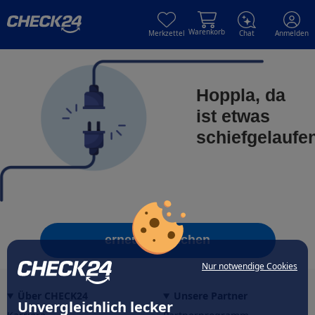
Skip to main content
Skip to main content
Warenkorb
Merkzettel
Chat
Anmelden
Hoppla, da
ist etwas
schiefgelaufe
erneut versuchen
Nur notwendige Cookies
Über CHECK24
Unsere Partner
Unvergleichlich lecker