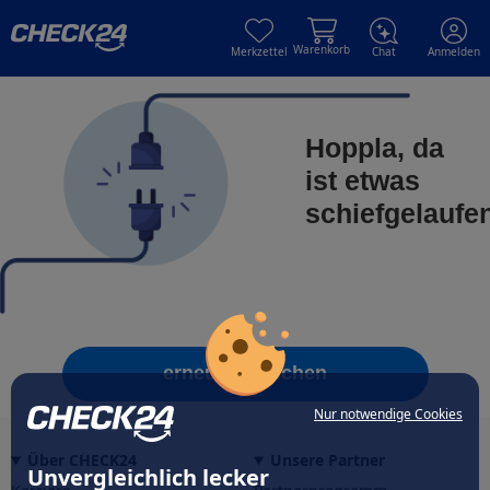
Skip to main content
Skip to main content
Warenkorb
Merkzettel
Chat
Anmelden
Hoppla, da
ist etwas
schiefgelaufe
erneut versuchen
Nur notwendige Cookies
Über CHECK24
Unsere Partner
Unvergleichlich lecker