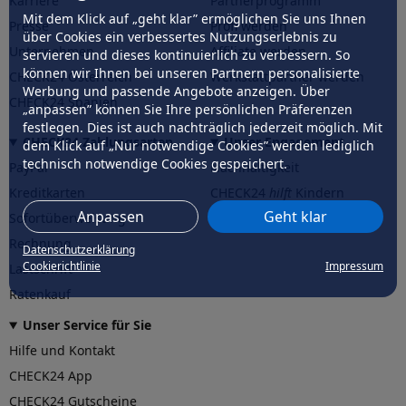
Karriere
Partnerprogramm
Mit dem Klick auf „geht klar” ermöglichen Sie uns Ihnen
Presse
Profi werden
über Cookies ein verbessertes Nutzungserlebnis zu
Unternehmen
Affiliate werden
servieren und dieses kontinuierlich zu verbessern. So
können wir Ihnen bei unseren Partnern personalisierte
CHECK24 Österreich
Werkstattpartner werden
Werbung und passende Angebote anzeigen. Über
CHECK24 Spanien
„anpassen” können Sie Ihre persönlichen Präferenzen
festlegen. Dies ist auch nachträglich jederzeit möglich. Mit
CHECK24 Zahlungsarten
Unser Engagement
dem Klick auf „Nur notwendige Cookies” werden lediglich
technisch notwendige Cookies gespeichert.
PayPal
Nachhaltigkeit
Kreditkarten
CHECK24
hilft
Kindern
Anpassen
Geht klar
Sofortüberweisung
CHECK24
hilft
der Natur
Rechnung
Datenschutzerklärung
Cookierichtlinie
Impressum
Lastschrift
Ratenkauf
Unser Service für Sie
Hilfe und Kontakt
CHECK24 App
CHECK24 Gutscheine