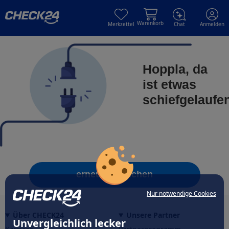
Skip to main content
Skip to main content
Warenkorb
Merkzettel
Chat
Anmelden
Hoppla, da
ist etwas
schiefgelaufe
erneut versuchen
Nur notwendige Cookies
Über CHECK24
Unsere Partner
Unvergleichlich lecker