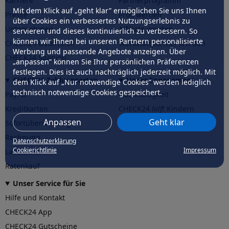
Karriere
Partnerprogramm
Mit dem Klick auf „geht klar” ermöglichen Sie uns Ihnen
Presse
Profi werden
über Cookies ein verbessertes Nutzungserlebnis zu
Unternehmen
Affiliate werden
servieren und dieses kontinuierlich zu verbessern. So
können wir Ihnen bei unseren Partnern personalisierte
CHECK24 Österreich
Werkstattpartner werden
Werbung und passende Angebote anzeigen. Über
CHECK24 Spanien
„anpassen” können Sie Ihre persönlichen Präferenzen
festlegen. Dies ist auch nachträglich jederzeit möglich. Mit
CHECK24 Zahlungsarten
Unser Engagement
dem Klick auf „Nur notwendige Cookies” werden lediglich
technisch notwendige Cookies gespeichert.
PayPal
Nachhaltigkeit
Kreditkarten
CHECK24
hilft
Kindern
Anpassen
Geht klar
Sofortüberweisung
CHECK24
hilft
der Natur
Rechnung
Datenschutzerklärung
Cookierichtlinie
Impressum
Lastschrift
Ratenkauf
Unser Service für Sie
Hilfe und Kontakt
CHECK24 App
CHECK24 Gutscheine