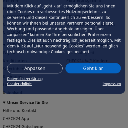
Karriere
Partnerprogramm
Mit dem Klick auf „geht klar” ermöglichen Sie uns Ihnen
Presse
Profi werden
über Cookies ein verbessertes Nutzungserlebnis zu
Unternehmen
Affiliate werden
servieren und dieses kontinuierlich zu verbessern. So
können wir Ihnen bei unseren Partnern personalisierte
CHECK24 Österreich
Werkstattpartner werden
Werbung und passende Angebote anzeigen. Über
CHECK24 Spanien
„anpassen” können Sie Ihre persönlichen Präferenzen
festlegen. Dies ist auch nachträglich jederzeit möglich. Mit
CHECK24 Zahlungsarten
Unser Engagement
dem Klick auf „Nur notwendige Cookies” werden lediglich
technisch notwendige Cookies gespeichert.
PayPal
Nachhaltigkeit
Kreditkarten
CHECK24
hilft
Kindern
Anpassen
Geht klar
Sofortüberweisung
CHECK24
hilft
der Natur
Rechnung
Datenschutzerklärung
Cookierichtlinie
Impressum
Lastschrift
Ratenkauf
Unser Service für Sie
Hilfe und Kontakt
CHECK24 App
CHECK24 Gutscheine