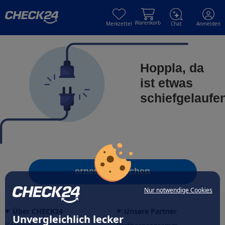
Skip to main content
Skip to main content
Warenkorb
Merkzettel
Chat
Anmelden
Hoppla, da
ist etwas
schiefgelaufe
erneut versuchen
Nur notwendige Cookies
Über CHECK24
Unsere Partner
Unvergleichlich lecker