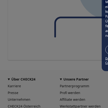
M
e
k
P
Ü
f
a
n
D
Co
Über CHECK24
Unsere Partner
Karriere
Partnerprogramm
Presse
Profi werden
Unternehmen
Affiliate werden
CHECK24 Österreich
Werkstattpartner werden