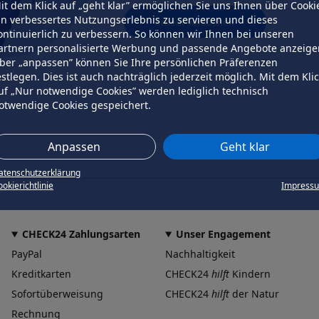
it dem Klick auf „geht klar” ermöglichen Sie uns Ihnen über Cooki
in verbessertes Nutzungserlebnis zu servieren und dieses
erneut versuchen
ontinuierlich zu verbessern. So können wir Ihnen bei unseren
artnern personalisierte Werbung und passende Angebote anzeige
ber „anpassen” können Sie Ihre persönlichen Präferenzen
estlegen. Dies ist auch nachträglich jederzeit möglich. Mit dem Kli
uf „Nur notwendige Cookies” werden lediglich technisch
otwendige Cookies gespeichert.
Anpassen
Geht klar
atenschutzerklärung
okierichtlinie
Impress
CHECK24 Zahlungsarten
Unser Engagement
PayPal
Nachhaltigkeit
Kreditkarten
CHECK24
hilft
Kindern
Sofortüberweisung
CHECK24
hilft
der Natur
Rechnung