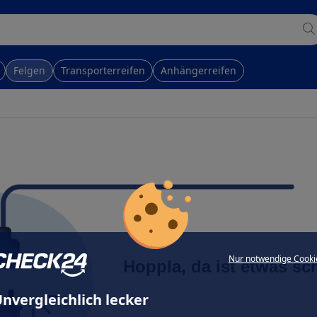
Felgen
Transporterreifen
Anhängerreifen
Nur notwendige Cooki
Hoppla, da ist etwas sc
nvergleichlich lecker