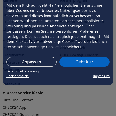
Karriere
Partnerprogramm
Mit dem Klick auf „geht klar” ermöglichen Sie uns Ihnen
Presse
Profi werden
über Cookies ein verbessertes Nutzungserlebnis zu
Unternehmen
Affiliate werden
servieren und dieses kontinuierlich zu verbessern. So
können wir Ihnen bei unseren Partnern personalisierte
CHECK24 Österreich
Werkstattpartner werden
Werbung und passende Angebote anzeigen. Über
CHECK24 Spanien
„anpassen” können Sie Ihre persönlichen Präferenzen
festlegen. Dies ist auch nachträglich jederzeit möglich. Mit
CHECK24 Zahlungsarten
Unser Engagement
dem Klick auf „Nur notwendige Cookies” werden lediglich
technisch notwendige Cookies gespeichert.
PayPal
Nachhaltigkeit
Kreditkarten
CHECK24
hilft
Kindern
Anpassen
Geht klar
Sofortüberweisung
CHECK24
hilft
der Natur
Rechnung
Datenschutzerklärung
Cookierichtlinie
Impressum
Lastschrift
Ratenkauf
Unser Service für Sie
Hilfe und Kontakt
CHECK24 App
CHECK24 Gutscheine