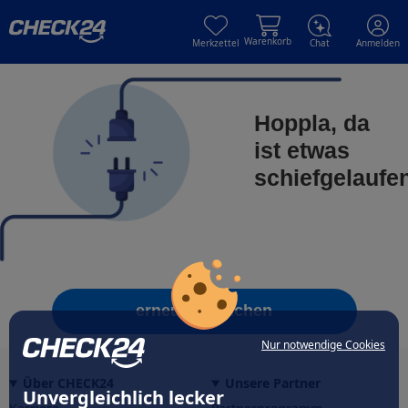
Skip to main content
Skip to main content
Warenkorb
Merkzettel
Chat
Anmelden
Hoppla, da
ist etwas
schiefgelaufe
erneut versuchen
Nur notwendige Cookies
Über CHECK24
Unsere Partner
Unvergleichlich lecker