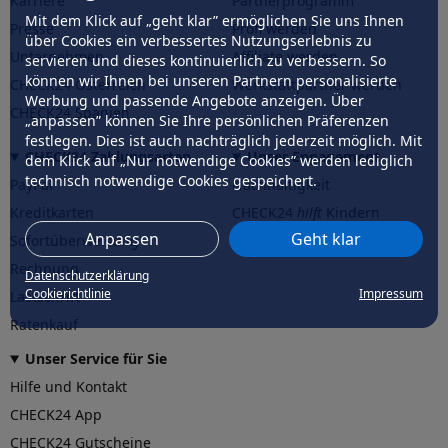
Karriere
Partnerprogramm
Mit dem Klick auf „geht klar” ermöglichen Sie uns Ihnen
Presse
Profi werden
über Cookies ein verbessertes Nutzungserlebnis zu
Unternehmen
Affiliate werden
servieren und dieses kontinuierlich zu verbessern. So
können wir Ihnen bei unseren Partnern personalisierte
CHECK24 Österreich
Werkstattpartner werden
Werbung und passende Angebote anzeigen. Über
CHECK24 Spanien
„anpassen” können Sie Ihre persönlichen Präferenzen
festlegen. Dies ist auch nachträglich jederzeit möglich. Mit
CHECK24 Zahlungsarten
Unser Engagement
dem Klick auf „Nur notwendige Cookies” werden lediglich
technisch notwendige Cookies gespeichert.
PayPal
Nachhaltigkeit
Kreditkarten
CHECK24
hilft
Kindern
Anpassen
Geht klar
Sofortüberweisung
CHECK24
hilft
der Natur
Rechnung
Datenschutzerklärung
Cookierichtlinie
Impressum
Lastschrift
Ratenkauf
Unser Service für Sie
Hilfe und Kontakt
CHECK24 App
CHECK24 Gutscheine