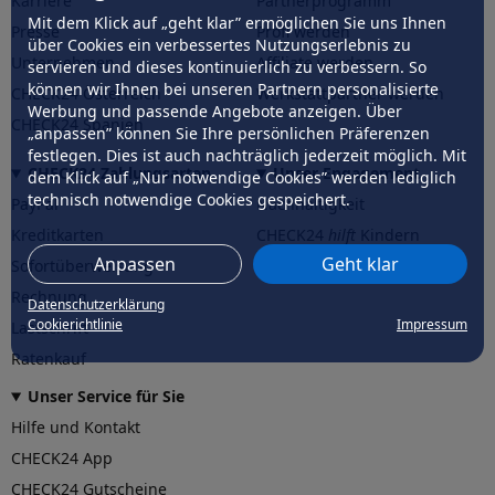
Karriere
Partnerprogramm
Mit dem Klick auf „geht klar” ermöglichen Sie uns Ihnen
Presse
Profi werden
über Cookies ein verbessertes Nutzungserlebnis zu
Unternehmen
Affiliate werden
servieren und dieses kontinuierlich zu verbessern. So
können wir Ihnen bei unseren Partnern personalisierte
CHECK24 Österreich
Werkstattpartner werden
Werbung und passende Angebote anzeigen. Über
CHECK24 Spanien
„anpassen” können Sie Ihre persönlichen Präferenzen
festlegen. Dies ist auch nachträglich jederzeit möglich. Mit
CHECK24 Zahlungsarten
Unser Engagement
dem Klick auf „Nur notwendige Cookies” werden lediglich
technisch notwendige Cookies gespeichert.
PayPal
Nachhaltigkeit
Kreditkarten
CHECK24
hilft
Kindern
Anpassen
Geht klar
Sofortüberweisung
CHECK24
hilft
der Natur
Rechnung
Datenschutzerklärung
Cookierichtlinie
Impressum
Lastschrift
Ratenkauf
Unser Service für Sie
Hilfe und Kontakt
CHECK24 App
CHECK24 Gutscheine