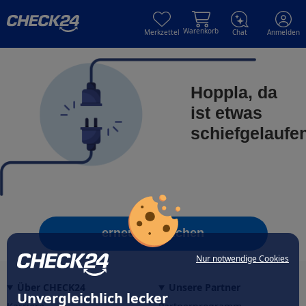
Skip to main content
Skip to main content
Warenkorb
Merkzettel
Chat
Anmelden
Hoppla, da
ist etwas
schiefgelaufe
erneut versuchen
Nur notwendige Cookies
Über CHECK24
Unsere Partner
Unvergleichlich lecker