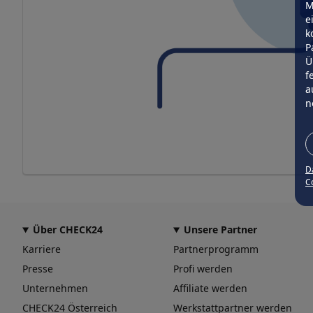
M
e
k
P
Ü
f
a
n
D
Co
Über CHECK24
Unsere Partner
Karriere
Partnerprogramm
Presse
Profi werden
Unternehmen
Affiliate werden
CHECK24 Österreich
Werkstattpartner werden