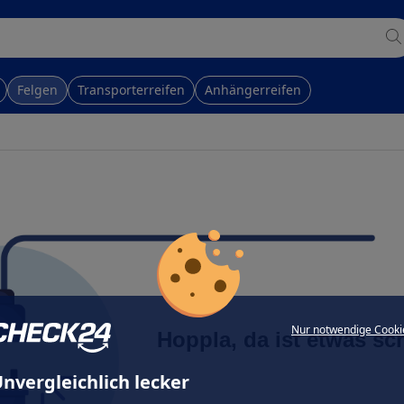
Felgen
Transporterreifen
Anhängerreifen
Nur notwendige Cooki
Hoppla, da ist etwas sc
nvergleichlich lecker