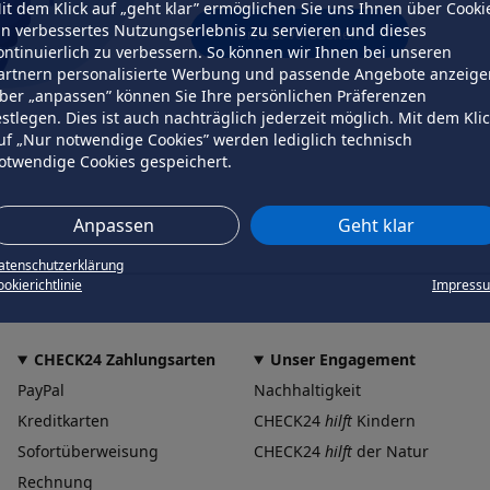
it dem Klick auf „geht klar” ermöglichen Sie uns Ihnen über Cooki
in verbessertes Nutzungserlebnis zu servieren und dieses
erneut versuchen
ontinuierlich zu verbessern. So können wir Ihnen bei unseren
artnern personalisierte Werbung und passende Angebote anzeige
ber „anpassen” können Sie Ihre persönlichen Präferenzen
estlegen. Dies ist auch nachträglich jederzeit möglich. Mit dem Kli
uf „Nur notwendige Cookies” werden lediglich technisch
otwendige Cookies gespeichert.
Anpassen
Geht klar
atenschutzerklärung
okierichtlinie
Impress
CHECK24 Zahlungsarten
Unser Engagement
PayPal
Nachhaltigkeit
Kreditkarten
CHECK24
hilft
Kindern
Sofortüberweisung
CHECK24
hilft
der Natur
Rechnung