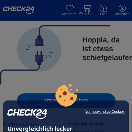
Skip to main content
Skip to main content
Warenkorb
Merkzettel
Chat
Anmelden
Hoppla, da
ist etwas
schiefgelaufe
erneut versuchen
Nur notwendige Cookies
Über CHECK24
Unsere Partner
Unvergleichlich lecker