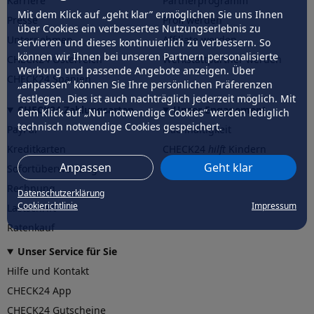
Karriere
Partnerprogramm
Mit dem Klick auf „geht klar” ermöglichen Sie uns Ihnen
Presse
Profi werden
über Cookies ein verbessertes Nutzungserlebnis zu
Unternehmen
Affiliate werden
servieren und dieses kontinuierlich zu verbessern. So
können wir Ihnen bei unseren Partnern personalisierte
CHECK24 Österreich
Werkstattpartner werden
Werbung und passende Angebote anzeigen. Über
CHECK24 Spanien
„anpassen” können Sie Ihre persönlichen Präferenzen
festlegen. Dies ist auch nachträglich jederzeit möglich. Mit
CHECK24 Zahlungsarten
Unser Engagement
dem Klick auf „Nur notwendige Cookies” werden lediglich
technisch notwendige Cookies gespeichert.
PayPal
Nachhaltigkeit
Kreditkarten
CHECK24
hilft
Kindern
Anpassen
Geht klar
Sofortüberweisung
CHECK24
hilft
der Natur
Rechnung
Datenschutzerklärung
Cookierichtlinie
Impressum
Lastschrift
Ratenkauf
Unser Service für Sie
Hilfe und Kontakt
CHECK24 App
CHECK24 Gutscheine