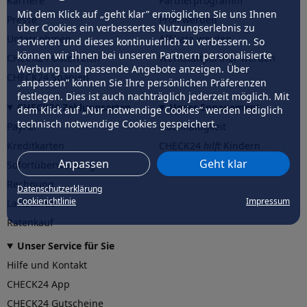
Karriere
Partnerprogramm
Mit dem Klick auf „geht klar” ermöglichen Sie uns Ihnen
Presse
Profi werden
über Cookies ein verbessertes Nutzungserlebnis zu
Unternehmen
Affiliate werden
servieren und dieses kontinuierlich zu verbessern. So
können wir Ihnen bei unseren Partnern personalisierte
CHECK24 Österreich
Werkstattpartner werden
Werbung und passende Angebote anzeigen. Über
CHECK24 Spanien
„anpassen” können Sie Ihre persönlichen Präferenzen
festlegen. Dies ist auch nachträglich jederzeit möglich. Mit
CHECK24 Zahlungsarten
Unser Engagement
dem Klick auf „Nur notwendige Cookies” werden lediglich
technisch notwendige Cookies gespeichert.
PayPal
Nachhaltigkeit
Kreditkarten
CHECK24
hilft
Kindern
Anpassen
Geht klar
Sofortüberweisung
CHECK24
hilft
der Natur
Rechnung
Datenschutzerklärung
Cookierichtlinie
Impressum
Lastschrift
Ratenkauf
Unser Service für Sie
Hilfe und Kontakt
CHECK24 App
CHECK24 Gutscheine