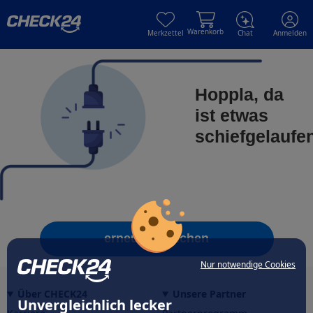
Skip to main content
Skip to main content
Warenkorb
Merkzettel
Chat
Anmelden
Hoppla, da
ist etwas
schiefgelaufe
erneut versuchen
Nur notwendige Cookies
Über CHECK24
Unsere Partner
Unvergleichlich lecker