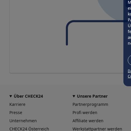
M
e
k
P
Ü
f
a
n
D
Co
Über CHECK24
Unsere Partner
Karriere
Partnerprogramm
Presse
Profi werden
Unternehmen
Affiliate werden
CHECK24 Österreich
Werkstattpartner werden