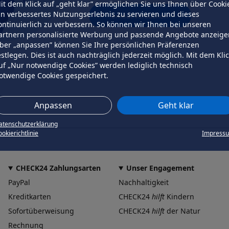
it dem Klick auf „geht klar” ermöglichen Sie uns Ihnen über Cooki
in verbessertes Nutzungserlebnis zu servieren und dieses
erneut versuchen
ontinuierlich zu verbessern. So können wir Ihnen bei unseren
artnern personalisierte Werbung und passende Angebote anzeige
ber „anpassen” können Sie Ihre persönlichen Präferenzen
estlegen. Dies ist auch nachträglich jederzeit möglich. Mit dem Kli
uf „Nur notwendige Cookies” werden lediglich technisch
otwendige Cookies gespeichert.
Anpassen
Geht klar
atenschutzerklärung
okierichtlinie
Impress
CHECK24 Zahlungsarten
Unser Engagement
PayPal
Nachhaltigkeit
Kreditkarten
CHECK24
hilft
Kindern
Sofortüberweisung
CHECK24
hilft
der Natur
Rechnung