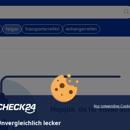
Felgen
Transporterreifen
Anhängerreifen
Nur notwendige Cooki
Hoppla, da ist etwas sc
nvergleichlich lecker