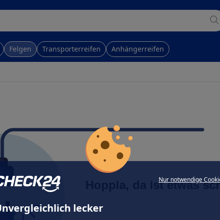
Felgen
Transporterreifen
Anhängerreifen
Nur notwendige Cooki
Hoppla, da ist etwas sc
nvergleichlich lecker