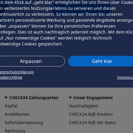
it dem Klick auf „geht klar” ermöglichen Sie uns Ihnen über Cooki
in verbessertes Nutzungserlebnis zu servieren und dieses
erneut versuchen
ontinuierlich zu verbessern. So können wir Ihnen bei unseren
artnern personalisierte Werbung und passende Angebote anzeige
ber „anpassen” können Sie Ihre persönlichen Präferenzen
estlegen. Dies ist auch nachträglich jederzeit möglich. Mit dem Kli
uf „Nur notwendige Cookies” werden lediglich technisch
otwendige Cookies gespeichert.
Anpassen
Geht klar
atenschutzerklärung
okierichtlinie
Impress
CHECK24 Zahlungsarten
Unser Engagement
PayPal
Nachhaltigkeit
Kreditkarten
CHECK24
hilft
Kindern
Sofortüberweisung
CHECK24
hilft
der Natur
Rechnung