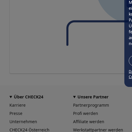
M
e
k
P
Ü
f
a
n
D
Co
Über CHECK24
Unsere Partner
Karriere
Partnerprogramm
Presse
Profi werden
Unternehmen
Affiliate werden
CHECK24 Österreich
Werkstattpartner werden