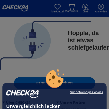
Skip to main content
Skip to main content
Warenkorb
Merkzettel
Chat
Anmelden
Hoppla, da
ist etwas
schiefgelaufe
erneut versuchen
Nur notwendige Cookies
Über CHECK24
Unsere Partner
Unvergleichlich lecker