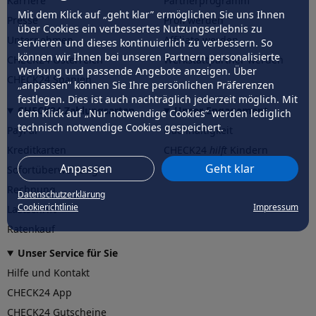
Karriere
Partnerprogramm
Mit dem Klick auf „geht klar” ermöglichen Sie uns Ihnen
Presse
Profi werden
über Cookies ein verbessertes Nutzungserlebnis zu
Unternehmen
Affiliate werden
servieren und dieses kontinuierlich zu verbessern. So
können wir Ihnen bei unseren Partnern personalisierte
CHECK24 Österreich
Werkstattpartner werden
Werbung und passende Angebote anzeigen. Über
CHECK24 Spanien
„anpassen” können Sie Ihre persönlichen Präferenzen
festlegen. Dies ist auch nachträglich jederzeit möglich. Mit
CHECK24 Zahlungsarten
Unser Engagement
dem Klick auf „Nur notwendige Cookies” werden lediglich
technisch notwendige Cookies gespeichert.
PayPal
Nachhaltigkeit
Kreditkarten
CHECK24
hilft
Kindern
Anpassen
Geht klar
Sofortüberweisung
CHECK24
hilft
der Natur
Rechnung
Datenschutzerklärung
Cookierichtlinie
Impressum
Lastschrift
Ratenkauf
Unser Service für Sie
Hilfe und Kontakt
CHECK24 App
CHECK24 Gutscheine