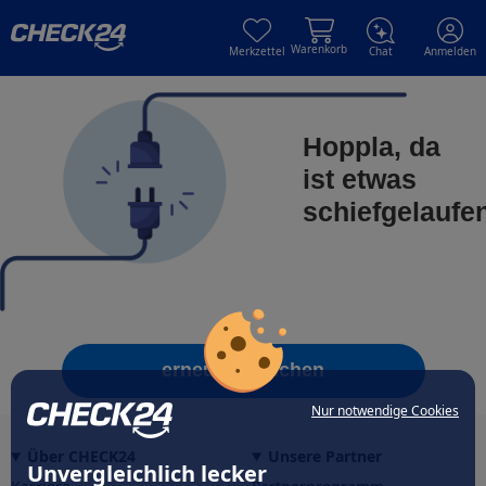
Skip to main content
Skip to main content
Warenkorb
Merkzettel
Chat
Anmelden
Hoppla, da
ist etwas
schiefgelaufe
erneut versuchen
Nur notwendige Cookies
Über CHECK24
Unsere Partner
Unvergleichlich lecker