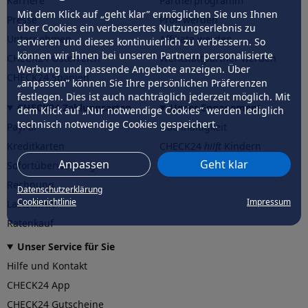
Karriere
Partnerprogramm
Mit dem Klick auf „geht klar” ermöglichen Sie uns Ihnen
Presse
Profi werden
über Cookies ein verbessertes Nutzungserlebnis zu
Unternehmen
Affiliate werden
servieren und dieses kontinuierlich zu verbessern. So
können wir Ihnen bei unseren Partnern personalisierte
CHECK24 Österreich
Werkstattpartner werden
Werbung und passende Angebote anzeigen. Über
CHECK24 Spanien
„anpassen” können Sie Ihre persönlichen Präferenzen
festlegen. Dies ist auch nachträglich jederzeit möglich. Mit
CHECK24 Zahlungsarten
Unser Engagement
dem Klick auf „Nur notwendige Cookies” werden lediglich
technisch notwendige Cookies gespeichert.
PayPal
Nachhaltigkeit
Kreditkarten
CHECK24
hilft
Kindern
Anpassen
Geht klar
Sofortüberweisung
CHECK24
hilft
der Natur
Rechnung
Datenschutzerklärung
Cookierichtlinie
Impressum
Lastschrift
Ratenkauf
Unser Service für Sie
Hilfe und Kontakt
CHECK24 App
CHECK24 Gutscheine