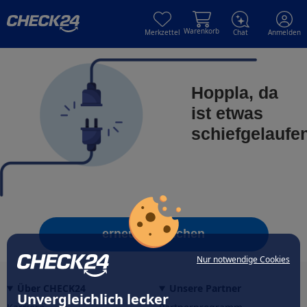
Skip to main content
Skip to main content
Warenkorb
Merkzettel
Chat
Anmelden
Hoppla, da
ist etwas
schiefgelaufe
erneut versuchen
Nur notwendige Cookies
Über CHECK24
Unsere Partner
Unvergleichlich lecker