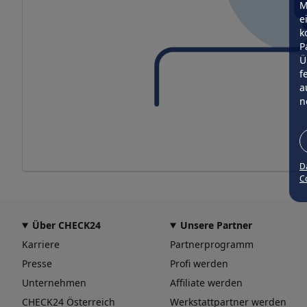
M
e
k
P
Ü
f
a
n
D
Co
Über CHECK24
Unsere Partner
Karriere
Partnerprogramm
Presse
Profi werden
Unternehmen
Affiliate werden
CHECK24 Österreich
Werkstattpartner werden