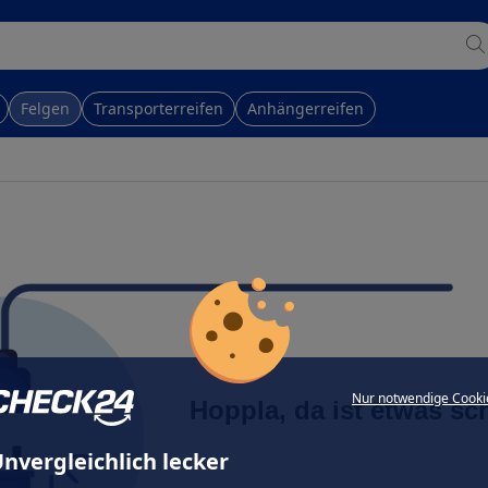
Felgen
Transporterreifen
Anhängerreifen
Nur notwendige Cooki
Hoppla, da ist etwas sc
nvergleichlich lecker