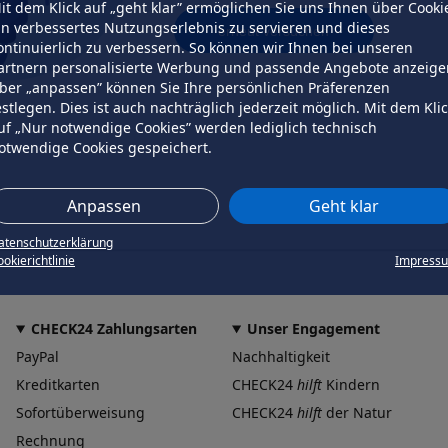
it dem Klick auf „geht klar” ermöglichen Sie uns Ihnen über Cooki
in verbessertes Nutzungserlebnis zu servieren und dieses
erneut versuchen
ontinuierlich zu verbessern. So können wir Ihnen bei unseren
artnern personalisierte Werbung und passende Angebote anzeige
ber „anpassen” können Sie Ihre persönlichen Präferenzen
estlegen. Dies ist auch nachträglich jederzeit möglich. Mit dem Kli
uf „Nur notwendige Cookies” werden lediglich technisch
otwendige Cookies gespeichert.
Anpassen
Geht klar
atenschutzerklärung
okierichtlinie
Impress
CHECK24 Zahlungsarten
Unser Engagement
PayPal
Nachhaltigkeit
Kreditkarten
CHECK24
hilft
Kindern
Sofortüberweisung
CHECK24
hilft
der Natur
Rechnung