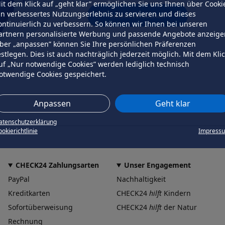
it dem Klick auf „geht klar” ermöglichen Sie uns Ihnen über Cooki
in verbessertes Nutzungserlebnis zu servieren und dieses
erneut versuchen
ontinuierlich zu verbessern. So können wir Ihnen bei unseren
artnern personalisierte Werbung und passende Angebote anzeige
ber „anpassen” können Sie Ihre persönlichen Präferenzen
estlegen. Dies ist auch nachträglich jederzeit möglich. Mit dem Kli
uf „Nur notwendige Cookies” werden lediglich technisch
otwendige Cookies gespeichert.
Anpassen
Geht klar
atenschutzerklärung
okierichtlinie
Impress
CHECK24 Zahlungsarten
Unser Engagement
PayPal
Nachhaltigkeit
Kreditkarten
CHECK24
hilft
Kindern
Sofortüberweisung
CHECK24
hilft
der Natur
Rechnung