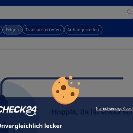
Felgen
Transporterreifen
Anhängerreifen
Nur notwendige Cooki
Hoppla, da ist etwas sc
nvergleichlich lecker