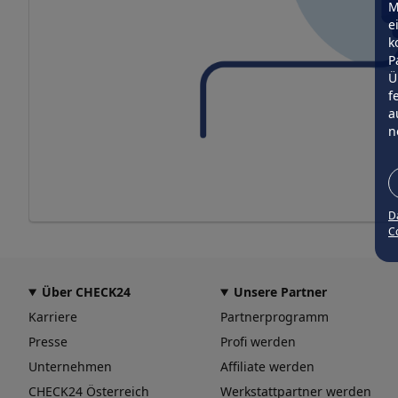
M
e
k
P
Ü
f
a
n
D
Co
Über CHECK24
Unsere Partner
Karriere
Partnerprogramm
Presse
Profi werden
Unternehmen
Affiliate werden
CHECK24 Österreich
Werkstattpartner werden