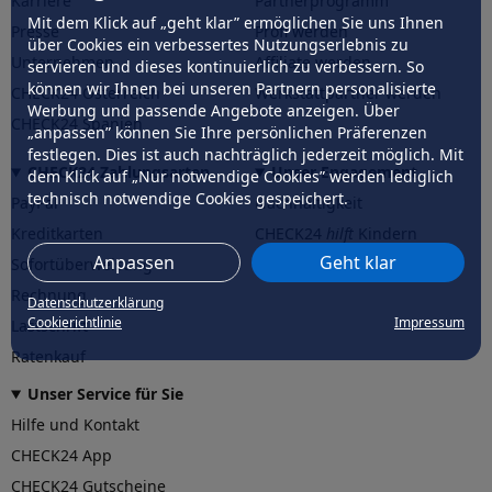
Karriere
Partnerprogramm
Mit dem Klick auf „geht klar” ermöglichen Sie uns Ihnen
Presse
Profi werden
über Cookies ein verbessertes Nutzungserlebnis zu
Unternehmen
Affiliate werden
servieren und dieses kontinuierlich zu verbessern. So
können wir Ihnen bei unseren Partnern personalisierte
CHECK24 Österreich
Werkstattpartner werden
Werbung und passende Angebote anzeigen. Über
CHECK24 Spanien
„anpassen” können Sie Ihre persönlichen Präferenzen
festlegen. Dies ist auch nachträglich jederzeit möglich. Mit
CHECK24 Zahlungsarten
Unser Engagement
dem Klick auf „Nur notwendige Cookies” werden lediglich
technisch notwendige Cookies gespeichert.
PayPal
Nachhaltigkeit
Kreditkarten
CHECK24
hilft
Kindern
Anpassen
Geht klar
Sofortüberweisung
CHECK24
hilft
der Natur
Rechnung
Datenschutzerklärung
Cookierichtlinie
Impressum
Lastschrift
Ratenkauf
Unser Service für Sie
Hilfe und Kontakt
CHECK24 App
CHECK24 Gutscheine