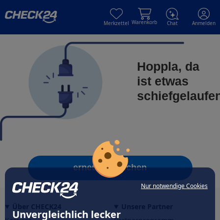
Skip to main content
Skip to main content
Warenkorb
Merkzettel
Chat
Anmelden
Hoppla, da
ist etwas
schiefgelaufe
erneut versuchen
Nur notwendige Cookies
Über CHECK24
Unsere Partner
Unvergleichlich lecker