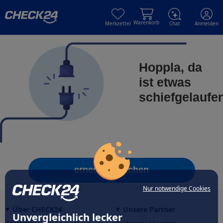
Skip to main content
Skip to main content
Warenkorb
Merkzettel
Chat
Anmelden
Hoppla, da
ist etwas
schiefgelaufe
erneut versuchen
Nur notwendige Cookies
Über CHECK24
Unsere Partner
Unvergleichlich lecker