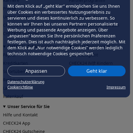
Karriere
Partnerprogramm
Mit dem Klick auf „geht klar” ermöglichen Sie uns Ihnen
Presse
Profi werden
über Cookies ein verbessertes Nutzungserlebnis zu
Unternehmen
Affiliate werden
servieren und dieses kontinuierlich zu verbessern. So
können wir Ihnen bei unseren Partnern personalisierte
CHECK24 Österreich
Werkstattpartner werden
Werbung und passende Angebote anzeigen. Über
CHECK24 Spanien
„anpassen” können Sie Ihre persönlichen Präferenzen
festlegen. Dies ist auch nachträglich jederzeit möglich. Mit
CHECK24 Zahlungsarten
Unser Engagement
dem Klick auf „Nur notwendige Cookies” werden lediglich
technisch notwendige Cookies gespeichert.
PayPal
Nachhaltigkeit
Kreditkarten
CHECK24
hilft
Kindern
Anpassen
Geht klar
Sofortüberweisung
CHECK24
hilft
der Natur
Rechnung
Datenschutzerklärung
Cookierichtlinie
Impressum
Lastschrift
Ratenkauf
Unser Service für Sie
Hilfe und Kontakt
CHECK24 App
CHECK24 Gutscheine