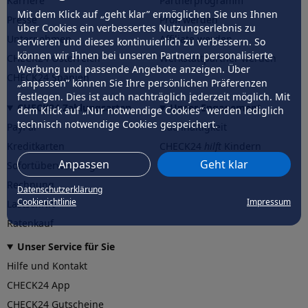
Karriere
Partnerprogramm
Mit dem Klick auf „geht klar” ermöglichen Sie uns Ihnen
Presse
Profi werden
über Cookies ein verbessertes Nutzungserlebnis zu
Unternehmen
Affiliate werden
servieren und dieses kontinuierlich zu verbessern. So
können wir Ihnen bei unseren Partnern personalisierte
CHECK24 Österreich
Werkstattpartner werden
Werbung und passende Angebote anzeigen. Über
CHECK24 Spanien
„anpassen” können Sie Ihre persönlichen Präferenzen
festlegen. Dies ist auch nachträglich jederzeit möglich. Mit
CHECK24 Zahlungsarten
Unser Engagement
dem Klick auf „Nur notwendige Cookies” werden lediglich
technisch notwendige Cookies gespeichert.
PayPal
Nachhaltigkeit
Kreditkarten
CHECK24
hilft
Kindern
Anpassen
Geht klar
Sofortüberweisung
CHECK24
hilft
der Natur
Rechnung
Datenschutzerklärung
Cookierichtlinie
Impressum
Lastschrift
Ratenkauf
Unser Service für Sie
Hilfe und Kontakt
CHECK24 App
CHECK24 Gutscheine