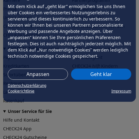
Karriere
Partnerprogramm
Mit dem Klick auf „geht klar” ermöglichen Sie uns Ihnen
Presse
Profi werden
über Cookies ein verbessertes Nutzungserlebnis zu
Unternehmen
Affiliate werden
servieren und dieses kontinuierlich zu verbessern. So
können wir Ihnen bei unseren Partnern personalisierte
CHECK24 Österreich
Werkstattpartner werden
Werbung und passende Angebote anzeigen. Über
CHECK24 Spanien
„anpassen” können Sie Ihre persönlichen Präferenzen
festlegen. Dies ist auch nachträglich jederzeit möglich. Mit
CHECK24 Zahlungsarten
Unser Engagement
dem Klick auf „Nur notwendige Cookies” werden lediglich
technisch notwendige Cookies gespeichert.
PayPal
Nachhaltigkeit
Kreditkarten
CHECK24
hilft
Kindern
Anpassen
Geht klar
Sofortüberweisung
CHECK24
hilft
der Natur
Rechnung
Datenschutzerklärung
Cookierichtlinie
Impressum
Lastschrift
Ratenkauf
Unser Service für Sie
Hilfe und Kontakt
CHECK24 App
CHECK24 Gutscheine