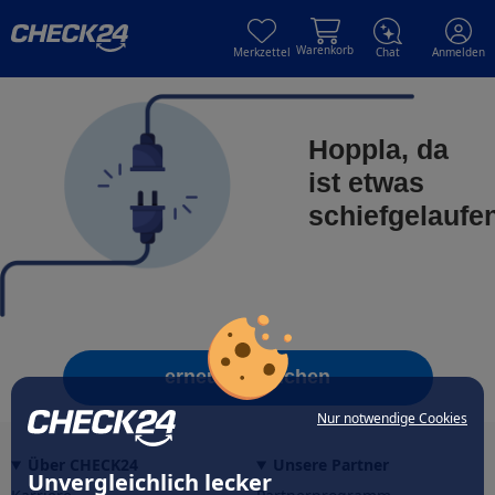
Skip to main content
Skip to main content
Warenkorb
Merkzettel
Chat
Anmelden
Hoppla, da
ist etwas
schiefgelaufe
erneut versuchen
Nur notwendige Cookies
Über CHECK24
Unsere Partner
Unvergleichlich lecker