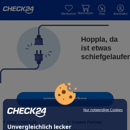
Skip to main content
Skip to main content
Warenkorb
Merkzettel
Chat
Anmelden
Hoppla, da
ist etwas
schiefgelaufe
erneut versuchen
Nur notwendige Cookies
Über CHECK24
Unsere Partner
Unvergleichlich lecker