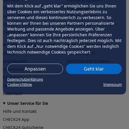
Karriere
Partnerprogramm
Mit dem Klick auf „geht klar” ermöglichen Sie uns Ihnen
Presse
Profi werden
über Cookies ein verbessertes Nutzungserlebnis zu
Unternehmen
Affiliate werden
servieren und dieses kontinuierlich zu verbessern. So
können wir Ihnen bei unseren Partnern personalisierte
CHECK24 Österreich
Werkstattpartner werden
Werbung und passende Angebote anzeigen. Über
CHECK24 Spanien
„anpassen” können Sie Ihre persönlichen Präferenzen
festlegen. Dies ist auch nachträglich jederzeit möglich. Mit
CHECK24 Zahlungsarten
Unser Engagement
dem Klick auf „Nur notwendige Cookies” werden lediglich
technisch notwendige Cookies gespeichert.
PayPal
Nachhaltigkeit
Kreditkarten
CHECK24
hilft
Kindern
Anpassen
Geht klar
Sofortüberweisung
CHECK24
hilft
der Natur
Rechnung
Datenschutzerklärung
Cookierichtlinie
Impressum
Lastschrift
Ratenkauf
Unser Service für Sie
Hilfe und Kontakt
CHECK24 App
CHECK24 Gutscheine