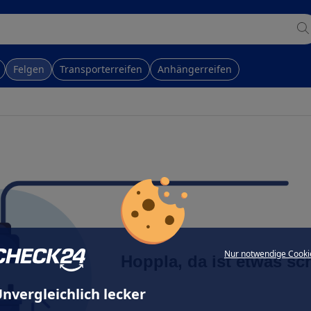
Felgen
Transporterreifen
Anhängerreifen
Nur notwendige Cooki
Hoppla, da ist etwas sc
nvergleichlich lecker