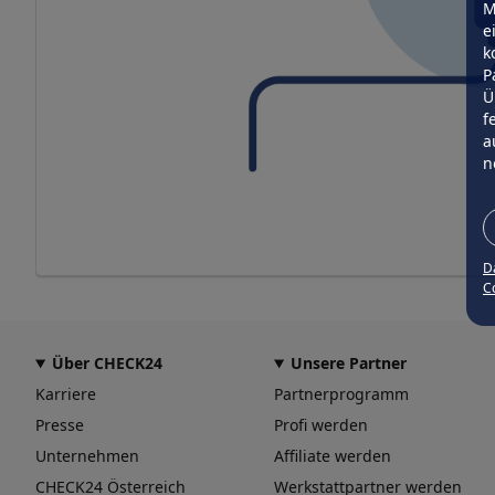
M
e
k
P
Ü
f
a
n
D
Co
Über CHECK24
Unsere Partner
Karriere
Partnerprogramm
Presse
Profi werden
Unternehmen
Affiliate werden
CHECK24 Österreich
Werkstattpartner werden