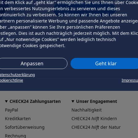
it dem Klick auf „geht klar” ermöglichen Sie uns Ihnen über Cooki
in verbessertes Nutzungserlebnis zu servieren und dieses
erneut versuchen
ontinuierlich zu verbessern. So können wir Ihnen bei unseren
artnern personalisierte Werbung und passende Angebote anzeige
ber „anpassen” können Sie Ihre persönlichen Präferenzen
estlegen. Dies ist auch nachträglich jederzeit möglich. Mit dem Kli
uf „Nur notwendige Cookies” werden lediglich technisch
otwendige Cookies gespeichert.
Anpassen
Geht klar
atenschutzerklärung
okierichtlinie
Impress
CHECK24 Zahlungsarten
Unser Engagement
PayPal
Nachhaltigkeit
Kreditkarten
CHECK24
hilft
Kindern
Sofortüberweisung
CHECK24
hilft
der Natur
Rechnung