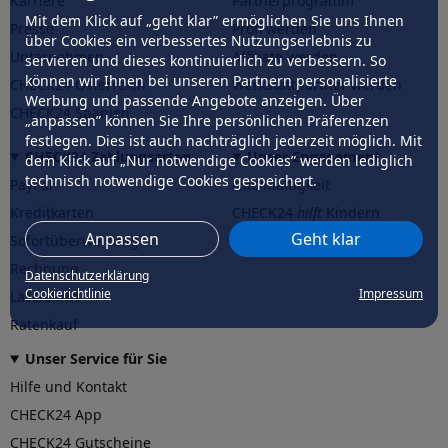
Karriere
Partnerprogramm
Mit dem Klick auf „geht klar” ermöglichen Sie uns Ihnen
Presse
Profi werden
über Cookies ein verbessertes Nutzungserlebnis zu
Unternehmen
Affiliate werden
servieren und dieses kontinuierlich zu verbessern. So
können wir Ihnen bei unseren Partnern personalisierte
CHECK24 Österreich
Werkstattpartner werden
Werbung und passende Angebote anzeigen. Über
CHECK24 Spanien
„anpassen” können Sie Ihre persönlichen Präferenzen
festlegen. Dies ist auch nachträglich jederzeit möglich. Mit
CHECK24 Zahlungsarten
Unser Engagement
dem Klick auf „Nur notwendige Cookies” werden lediglich
technisch notwendige Cookies gespeichert.
PayPal
Nachhaltigkeit
Kreditkarten
CHECK24
hilft
Kindern
Anpassen
Geht klar
Sofortüberweisung
CHECK24
hilft
der Natur
Rechnung
Datenschutzerklärung
Cookierichtlinie
Impressum
Lastschrift
Ratenkauf
Unser Service für Sie
Hilfe und Kontakt
CHECK24 App
CHECK24 Gutscheine