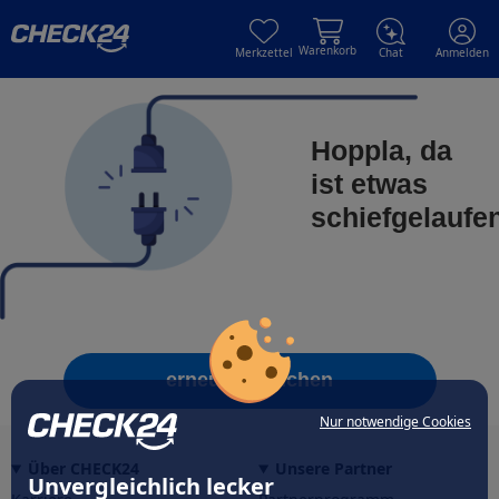
Skip to main content
Skip to main content
Warenkorb
Merkzettel
Chat
Anmelden
Hoppla, da
ist etwas
schiefgelaufe
erneut versuchen
Nur notwendige Cookies
Über CHECK24
Unsere Partner
Unvergleichlich lecker