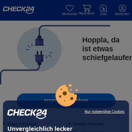
Skip to main content
Skip to main content
Warenkorb
Merkzettel
Chat
Anmelden
Hoppla, da
ist etwas
schiefgelaufe
erneut versuchen
Nur notwendige Cookies
Über CHECK24
Unsere Partner
Unvergleichlich lecker