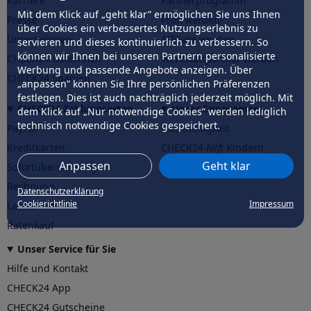
Karriere
Partnerprogramm
Mit dem Klick auf „geht klar” ermöglichen Sie uns Ihnen
Presse
Profi werden
über Cookies ein verbessertes Nutzungserlebnis zu
Unternehmen
Affiliate werden
servieren und dieses kontinuierlich zu verbessern. So
können wir Ihnen bei unseren Partnern personalisierte
CHECK24 Österreich
Werkstattpartner werden
Werbung und passende Angebote anzeigen. Über
CHECK24 Spanien
„anpassen” können Sie Ihre persönlichen Präferenzen
festlegen. Dies ist auch nachträglich jederzeit möglich. Mit
CHECK24 Zahlungsarten
Unser Engagement
dem Klick auf „Nur notwendige Cookies” werden lediglich
technisch notwendige Cookies gespeichert.
PayPal
Nachhaltigkeit
Kreditkarten
CHECK24
hilft
Kindern
Anpassen
Geht klar
Sofortüberweisung
CHECK24
hilft
der Natur
Rechnung
Datenschutzerklärung
Cookierichtlinie
Impressum
Lastschrift
Ratenkauf
Unser Service für Sie
Hilfe und Kontakt
CHECK24 App
CHECK24 Gutscheine