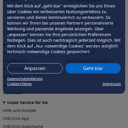
Karriere
Partnerprogramm
Mit dem Klick auf „geht klar” ermöglichen Sie uns Ihnen
Presse
Profi werden
über Cookies ein verbessertes Nutzungserlebnis zu
Unternehmen
Affiliate werden
servieren und dieses kontinuierlich zu verbessern. So
können wir Ihnen bei unseren Partnern personalisierte
CHECK24 Österreich
Werkstattpartner werden
Werbung und passende Angebote anzeigen. Über
CHECK24 Spanien
„anpassen” können Sie Ihre persönlichen Präferenzen
festlegen. Dies ist auch nachträglich jederzeit möglich. Mit
CHECK24 Zahlungsarten
Unser Engagement
dem Klick auf „Nur notwendige Cookies” werden lediglich
technisch notwendige Cookies gespeichert.
PayPal
Nachhaltigkeit
Kreditkarten
CHECK24
hilft
Kindern
Anpassen
Geht klar
Sofortüberweisung
CHECK24
hilft
der Natur
Rechnung
Datenschutzerklärung
Cookierichtlinie
Impressum
Lastschrift
Ratenkauf
Unser Service für Sie
Hilfe und Kontakt
CHECK24 App
CHECK24 Gutscheine