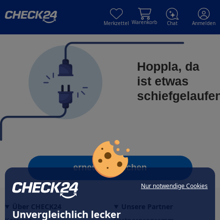
Skip to main content
Skip to main content
Warenkorb
Merkzettel
Chat
Anmelden
Hoppla, da
ist etwas
schiefgelaufe
erneut versuchen
Nur notwendige Cookies
Über CHECK24
Unsere Partner
Unvergleichlich lecker