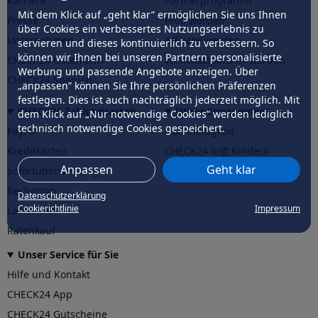
Karriere
Partnerprogramm
Mit dem Klick auf „geht klar” ermöglichen Sie uns Ihnen
Presse
Profi werden
über Cookies ein verbessertes Nutzungserlebnis zu
Unternehmen
Affiliate werden
servieren und dieses kontinuierlich zu verbessern. So
können wir Ihnen bei unseren Partnern personalisierte
CHECK24 Österreich
Werkstattpartner werden
Werbung und passende Angebote anzeigen. Über
CHECK24 Spanien
„anpassen” können Sie Ihre persönlichen Präferenzen
festlegen. Dies ist auch nachträglich jederzeit möglich. Mit
CHECK24 Zahlungsarten
Unser Engagement
dem Klick auf „Nur notwendige Cookies” werden lediglich
technisch notwendige Cookies gespeichert.
PayPal
Nachhaltigkeit
Kreditkarten
CHECK24
hilft
Kindern
Anpassen
Geht klar
Sofortüberweisung
CHECK24
hilft
der Natur
Rechnung
Datenschutzerklärung
Cookierichtlinie
Impressum
Lastschrift
Ratenkauf
Unser Service für Sie
Hilfe und Kontakt
CHECK24 App
CHECK24 Gutscheine