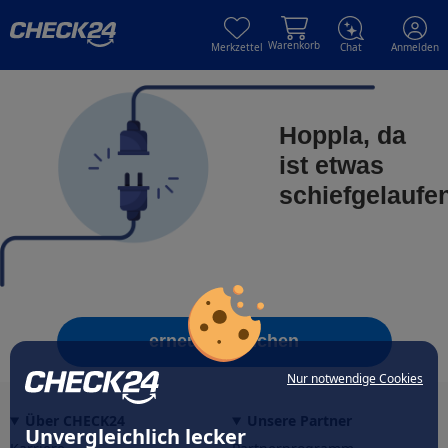
Skip to main content
Skip to main content
Warenkorb
Merkzettel
Chat
Anmelden
Hoppla, da
ist etwas
schiefgelaufe
erneut versuchen
Nur notwendige Cookies
Über CHECK24
Unsere Partner
Unvergleichlich lecker