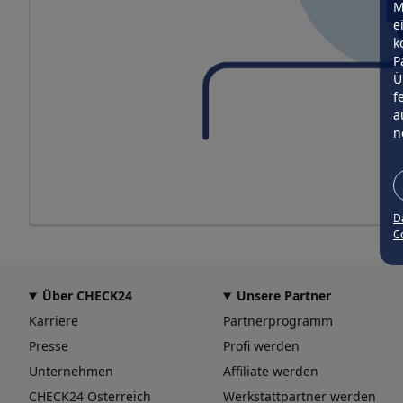
M
e
k
P
Ü
f
a
n
D
Co
Über CHECK24
Unsere Partner
Karriere
Partnerprogramm
Presse
Profi werden
Unternehmen
Affiliate werden
CHECK24 Österreich
Werkstattpartner werden