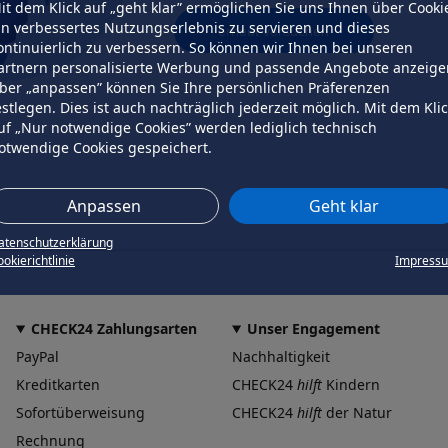
it dem Klick auf „geht klar” ermöglichen Sie uns Ihnen über Cooki
in verbessertes Nutzungserlebnis zu servieren und dieses
erneut versuchen
ontinuierlich zu verbessern. So können wir Ihnen bei unseren
artnern personalisierte Werbung und passende Angebote anzeige
ber „anpassen” können Sie Ihre persönlichen Präferenzen
estlegen. Dies ist auch nachträglich jederzeit möglich. Mit dem Kli
uf „Nur notwendige Cookies” werden lediglich technisch
otwendige Cookies gespeichert.
Anpassen
Geht klar
atenschutzerklärung
okierichtlinie
Impress
CHECK24 Zahlungsarten
Unser Engagement
PayPal
Nachhaltigkeit
Kreditkarten
CHECK24
hilft
Kindern
Sofortüberweisung
CHECK24
hilft
der Natur
Rechnung