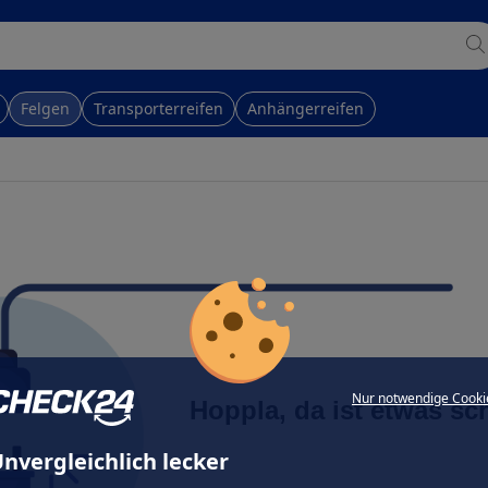
Felgen
Transporterreifen
Anhängerreifen
Nur notwendige Cooki
Hoppla, da ist etwas sc
nvergleichlich lecker